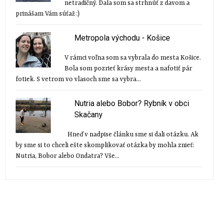
netradičný. Dala som sa strhnúť z davom a
prinášam Vám súťaž :)
Metropola východu - Košice
V rámci voľna som sa vybrala do mesta Košice.
Bola som pozrieť krásy mesta a nafotiť pár
fotiek. S vetrom vo vlasoch sme sa vybra...
Nutria alebo Bobor? Rybník v obci
Skačany
Hneď v nadpise článku sme si dali otázku. Ak
by sme si to chceli ešte skomplikovať otázka by mohla znieť:
Nutria, Bobor alebo Ondatra? Vše...