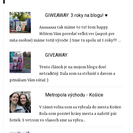
GIWEAWAY: 3 roky na blogu! ♥
Aaaaaaaa tak máme to tu! Som happy.
Môžem Vám povedať veľkú vec (aspoň pre
mňa osobne) máme totiž výročie :) Sme tu spolu už 3 roky!!! ...
GIVEAWAY
Tento článok je na mojom blogu dosť
netradičný. Dala som sa strhnúť z davom a
prinášam Vám súťaž :)
Metropola východu - Košice
V rámci voľna som sa vybrala do mesta Košice.
Bola som pozrieť krásy mesta a nafotiť pár
fotiek. S vetrom vo vlasoch sme sa vybra...