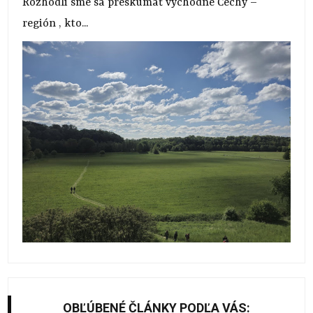
Rozhodli sme sa preskúmať východné Čechy –
región , kto...
OBĽÚBENÉ ČLÁNKY PODĽA VÁS: