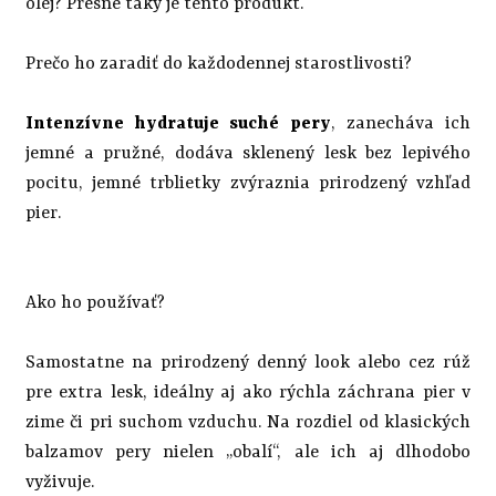
olej? Presne taký je tento produkt.
Prečo ho zaradiť do každodennej starostlivosti?
Intenzívne hydratuje suché pery
, zanecháva ich
jemné a pružné, dodáva sklenený lesk bez lepivého
pocitu, jemné trblietky zvýraznia prirodzený vzhľad
pier.
Ako ho používať?
Samostatne na prirodzený denný look alebo cez rúž
pre extra lesk, ideálny aj ako rýchla záchrana pier v
zime či pri suchom vzduchu. Na rozdiel od klasických
balzamov pery nielen „obalí“, ale ich aj dlhodobo
vyživuje.