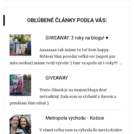
OBĽÚBENÉ ČLÁNKY PODĽA VÁS:
GIWEAWAY: 3 roky na blogu! ♥
Aaaaaaaa tak máme to tu! Som happy.
Môžem Vám povedať veľkú vec (aspoň pre
mňa osobne) máme totiž výročie :) Sme tu spolu už 3 roky!!! ...
GIVEAWAY
Tento článok je na mojom blogu dosť
netradičný. Dala som sa strhnúť z davom a
prinášam Vám súťaž :)
Metropola východu - Košice
V rámci voľna som sa vybrala do mesta Košice.