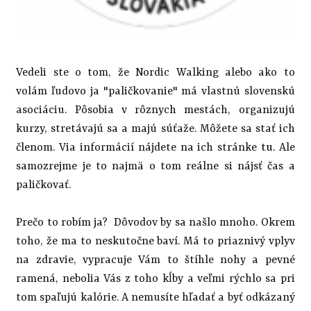
Vedeli ste o tom, že Nordic Walking alebo ako to
volám ľudovo ja "paličkovanie" má vlastnú slovenskú
asociáciu. Pôsobia v rôznych mestách, organizujú
kurzy, stretávajú sa a majú súťaže. Môžete sa stať ich
členom. Via informácií nájdete na ich stránke
tu.
Ale
samozrejme je to najmä o tom reálne si nájsť čas a
paličkovať.
Prečo to robím ja? Dôvodov by sa našlo mnoho. Okrem
toho, že ma to neskutočne baví. Má to priaznivý vplyv
na zdravie, vypracuje Vám to štíhle nohy a pevné
ramená, nebolia Vás z toho kĺby a veľmi rýchlo sa pri
tom spaľujú kalórie. A nemusíte hľadať a byť odkázaný