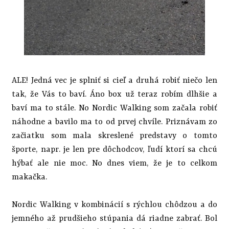
ALE! Jedná vec je splniť si cieľ a druhá robiť niečo len
tak, že Vás to baví. Áno box už teraz robím dlhšie a
baví ma to stále. No Nordic Walking som začala robiť
náhodne a bavilo ma to od prvej chvíle. Priznávam zo
začiatku som mala skreslené predstavy o tomto
športe, napr. je len pre dôchodcov, ľudí ktorí sa chcú
hýbať ale nie moc. No dnes viem, že je to celkom
makačka.
Nordic Walking v kombinácií s rýchlou chôdzou a do
jemného až prudšieho stúpania dá riadne zabrať. Bol