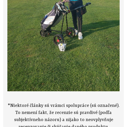
*Niektoré články sú vrámci spolupráce (sú označené).
To nemení fakt, že recenzie sú pravdivé (podľa
subjektívneho názoru) a nijako to neovplyvňuje
recenzovanie či skúšanie daného produktu.