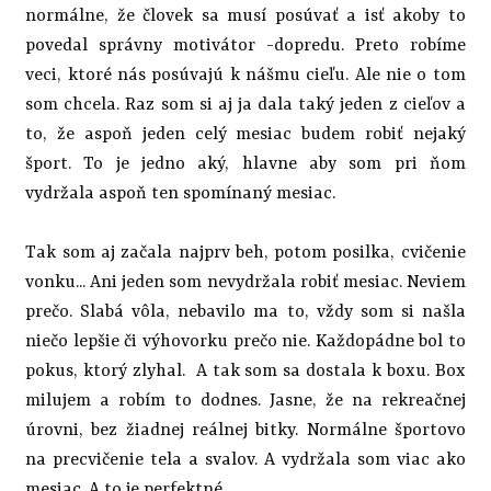
normálne, že človek sa musí posúvať a isť akoby to
povedal správny motivátor -dopredu. Preto robíme
veci, ktoré nás posúvajú k nášmu cieľu. Ale nie o tom
som chcela. Raz som si aj ja dala taký jeden z cieľov a
to, že aspoň jeden celý mesiac budem robiť nejaký
šport. To je jedno aký, hlavne aby som pri ňom
vydržala aspoň ten spomínaný mesiac.
Tak som aj začala najprv beh, potom posilka, cvičenie
vonku... Ani jeden som nevydržala robiť mesiac. Neviem
prečo. Slabá vôla, nebavilo ma to, vždy som si našla
niečo lepšie či výhovorku prečo nie. Každopádne bol to
pokus, ktorý zlyhal. A tak som sa dostala k boxu. Box
milujem a robím to dodnes. Jasne, že na rekreačnej
úrovni, bez žiadnej reálnej bitky. Normálne športovo
na precvičenie tela a svalov. A vydržala som viac ako
mesiac. A to je perfektné.