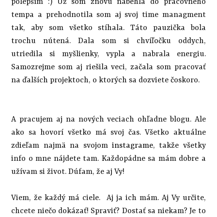
polepším :) Už som znovu nabehla do pracovného
tempa a prehodnotila som aj svoj time managment
tak, aby som všetko stíhala. Táto pauzička bola
trochu nútená. Dala som si chvíľočku oddych,
utriedila si myšlienky, vypla a nabrala energiu.
Samozrejme som aj riešila veci, začala som pracovať
na ďalších projektoch, o ktorých sa dozviete čoskoro.
A pracujem aj na nových veciach ohľadne blogu. Ale
ako sa hovorí všetko má svoj čas. Všetko aktuálne
zdieľam najmä na svojom
instagrame
, takže všetky
info o mne nájdete tam. Každopádne sa mám dobre a
užívam si život. Dúfam, že aj Vy!
Viem, že každý má ciele. Aj ja ich mám. Aj Vy určite,
chcete niečo dokázať! Spraviť? Dostať sa niekam? Je to