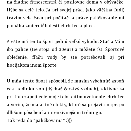
na žiadne fitnescentrá či posilovne doma v obývačke.
Hýbe sa celé telo. Ja pri svojej práci (ako väčšina ľudí)
trávim veľa času pri počítači a práve paličkovanie mi
pomáha zmierniť bolesti chrbtice a pliec.
A ešte má tento šport jednú veľkú výhodu. Stačia Vám
iba palice (tie stoja od 30eur) a môžete ísť. Športové
oblečenie, fľašu vody by ste potrebovali aj pri
hocijakom inom športe.
U mňa tento šport spôsobil, že musím vybehnúť aspoň
cca hodinku von (dýchať čerstvý vzduch), aktívne sa
pri tom zapojí celé moje telo, cítim uvoľnenie chrbtice
a verím, že ma aj iné efekty, ktoré sa prejavia napr. po
dlhšom pôsobení a intenzívnejšom tréningu.
Tak teda do "paličkovania" :)))