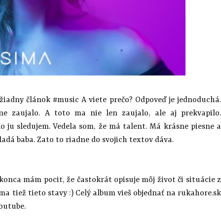
 žiadny článok #music A viete prečo? Odpoveď je jednoduchá.
e zaujalo. A toto ma nie len zaujalo, ale aj prekvapilo.
o ju sledujem. Vedela som, že má talent. Má krásne piesne a
adá baba. Zato to riadne do svojich textov dáva.
nca mám pocit, že častokrát opisuje môj život či situácie z
 ma tiež tieto stavy :) Celý album vieš objednať na rukahore.sk
youtube.