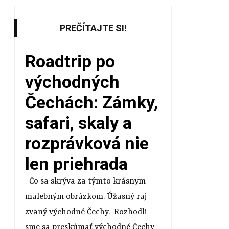
PREČÍTAJTE SI!
Roadtrip po
východných
Čechách: Zámky,
safari, skaly a
rozprávková nie
len priehrada
Čo sa skrýva za týmto krásnym
malebným obrázkom. Úžasný raj
zvaný východné Čechy. Rozhodli
sme sa preskúmať východné Čechy