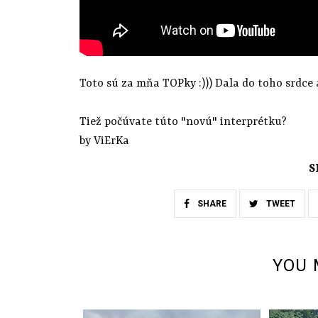
Toto sú za mňa TOPky :))) Dala do toho srdce a 
Tiež počúvate túto "novú" interprétku?
by ViErKa
S
SHARE
TWEET
YOU 