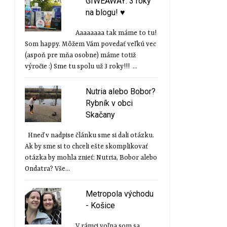
GIWEAWAY: 3 roky
na blogu! ♥
Aaaaaaaa tak máme to tu!
Som happy. Môžem Vám povedať veľkú vec
(aspoň pre mňa osobne) máme totiž
výročie :) Sme tu spolu už 3 roky!!! ...
Nutria alebo Bobor?
Rybník v obci
Skačany
CESTA, KTORÁ ZMENÍ POHĽAD
Rozprávkový svet plný 
Hneď v nadpise článku sme si dali otázku.
NA ŽIVOT:...
kolo...
Ak by sme si to chceli ešte skomplikovať
otázka by mohla znieť: Nutria, Bobor alebo
Ondatra? Vše...
Metropola východu
- Košice
V rámci voľna som sa