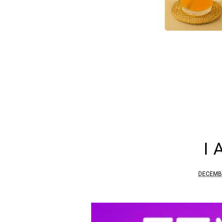
I
DECEMBR