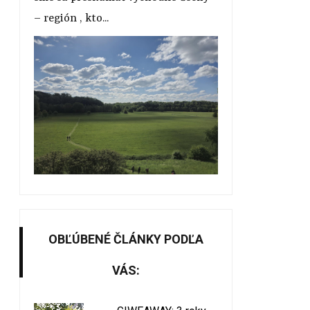
– región , kto...
OBĽÚBENÉ ČLÁNKY PODĽA
VÁS: