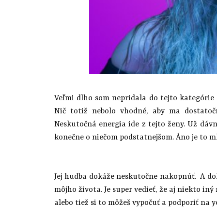
Veľmi dlho som nepridala do tejto kategórie
Nič totiž nebolo vhodné, aby ma dostatočn
Neskutočná energia ide z tejto ženy. Už dávn
konečne o niečom podstatnejšom. Áno je to ml
Jej hudba dokáže neskutočne nakopnúť. A doko
môjho života. Je super vedieť, že aj niekto iný
alebo tiež si to môžeš vypočuť a podporiť na 