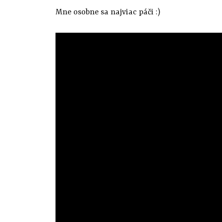
Mne osobne sa najviac páči :)