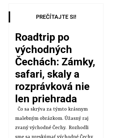
PREČÍTAJTE SI!
Roadtrip po
východných
Čechách: Zámky,
safari, skaly a
rozprávková nie
len priehrada
Čo sa skrýva za týmto krásnym
malebným obrázkom. Úžasný raj
zvaný východné Čechy. Rozhodli
sme sa preskúmať východné Čechy