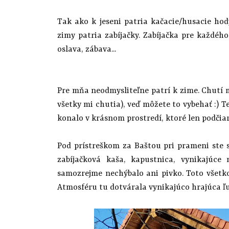
Tak ako k jeseni patria kačacie/husacie hody
zimy patria zabíjačky. Zabíjačka pre každého
oslava, zábava...
Pre mňa neodmysliteľne patrí k zime. Chutí mi
všetky mi chutia), veď môžete to vybehať :) T
konalo v krásnom prostredí, ktoré len podčia
Pod prístreškom za Baštou pri prameni ste s
zabíjačková kaša, kapustnica, vynikajúc
samozrejme nechýbalo ani pivko. Toto všetk
Atmosféru tu dotvárala vynikajúco hrajúca 