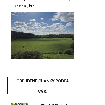
– región , kto...
OBĽÚBENÉ ČLÁNKY PODĽA
VÁS: