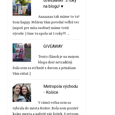
GIWEAWAY: 3 roky
na blogu! ♥
Aaaaaaaa tak máme to tu!
Som happy. Môžem Vám povedať veľkú vec
(aspoň pre mňa osobne) máme totiž
výročie :) Sme tu spolu už 3 roky!!! ...
GIVEAWAY
Tento článok je na mojom
blogu dosť netradičný.
Dala som sa strhnúť z davom a prinášam
Vám súťaž :)
Metropola východu
- Košice
V rámci voľna som sa
vybrala do mesta Košice. Bola som pozrieť
krásy mesta a nafotiť pár fotiek. S vetrom