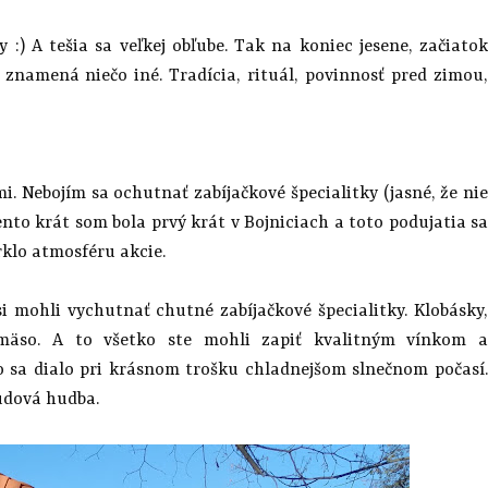
 :) A tešia sa veľkej obľube. Tak na koniec jesene, začiatok
 znamená niečo iné. Tradícia, rituál, povinnosť pred zimou,
. Nebojím sa ochutnať zabíjačkové špecialitky (jasné, že nie
ento krát som bola prvý krát v Bojniciach a toto podujatia sa
rklo atmosféru akcie.
i mohli vychutnať chutné zabíjačkové špecialitky. Klobásky,
e mäso. A to všetko ste mohli zapiť kvalitným vínkom a
o sa dialo pri krásnom trošku chladnejšom slnečnom počasí.
ľudová hudba.