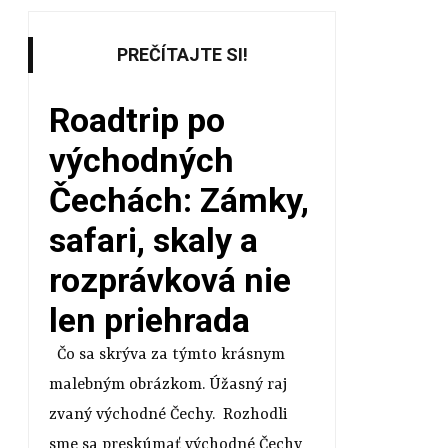
PREČÍTAJTE SI!
Roadtrip po
východných
Čechách: Zámky,
safari, skaly a
rozprávková nie
len priehrada
Čo sa skrýva za týmto krásnym
malebným obrázkom. Úžasný raj
zvaný východné Čechy. Rozhodli
sme sa preskúmať východné Čechy