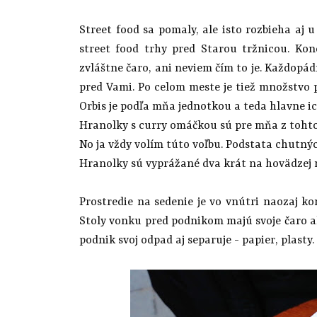
Street food sa pomaly, ale isto rozbieha aj 
street food trhy pred Starou tržnicou. Kon
zvláštne čaro, ani neviem čím to je. Každopá
pred Vami. Po celom meste je tiež množstvo p
Orbis je podľa mňa jednotkou a teda hlavne i
Hranolky s curry omáčkou sú pre mňa z tohto
No ja vždy volím túto voľbu. Podstata chutný
Hranolky sú vyprážané dva krát na hovädzej m
Prostredie na sedenie je vo vnútri naozaj ko
Stoly vonku pred podnikom majú svoje čaro al
podnik svoj odpad aj separuje - papier, plasty