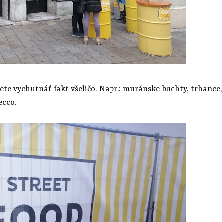
ete vychutnáť fakt všeličo. Napr.: muránske buchty, trhance,
ecco.