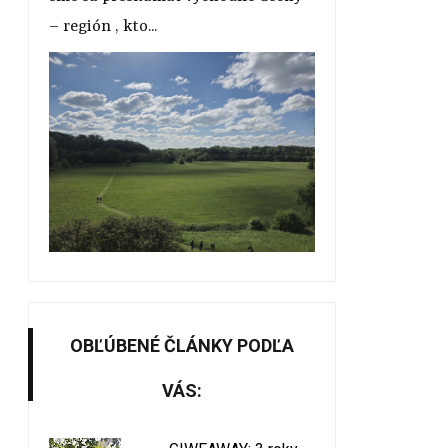
– región , kto...
OBĽÚBENÉ ČLÁNKY PODĽA
VÁS: