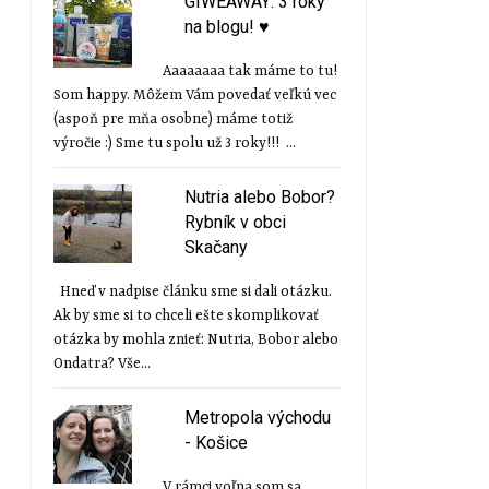
GIWEAWAY: 3 roky
na blogu! ♥
Aaaaaaaa tak máme to tu!
Som happy. Môžem Vám povedať veľkú vec
(aspoň pre mňa osobne) máme totiž
výročie :) Sme tu spolu už 3 roky!!! ...
Nutria alebo Bobor?
Rybník v obci
Skačany
Hneď v nadpise článku sme si dali otázku.
Ak by sme si to chceli ešte skomplikovať
otázka by mohla znieť: Nutria, Bobor alebo
Ondatra? Vše...
Metropola východu
- Košice
V rámci voľna som sa