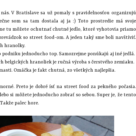
u nás. V Bratislave sa už pomaly s pravidelnosťou organizujú
ečne som sa tam dostala aj ja :) Toto prostredie má svoje
dne tu môžete ochutnať chutné jedlo, ktoré vyhotovia priamo
revádzok so street food-om. A jeden taký sme boli navštíviť.
ch hranolky.
 podniku jednoducho top. Samozrejme ponúkajú aj iné jedlá.
ch belgických hranoliek je ručná výroba s čerstvého zemiaku.
asti. Omáčka je fakt chutná, zo všetkých najlepšia.
morné. Preto je dobré ísť na street food za pekného počasia.
ebo si môžete jednoducho zobrať so sebou. Super je, že tento
. Takže palec hore.