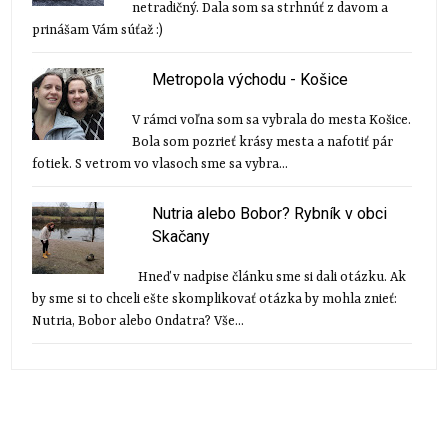
netradičný. Dala som sa strhnúť z davom a
prinášam Vám súťaž :)
Metropola východu - Košice
V rámci voľna som sa vybrala do mesta Košice.
Bola som pozrieť krásy mesta a nafotiť pár
fotiek. S vetrom vo vlasoch sme sa vybra...
Nutria alebo Bobor? Rybník v obci
Skačany
Hneď v nadpise článku sme si dali otázku. Ak
by sme si to chceli ešte skomplikovať otázka by mohla znieť:
Nutria, Bobor alebo Ondatra? Vše...