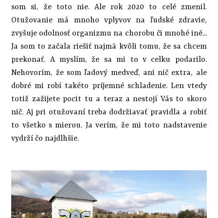
som si, že toto nie. Ale rok 2020 to celé zmenil.
Otužovanie má mnoho vplyvov na ľudské zdravie,
zvyšuje odolnosť organizmu na chorobu či mnohé iné...
Ja som to začala riešiť najmä kvôli tomu, že sa chcem
prekonať. A myslím, že sa mi to v celku podarilo.
Nehovorím, že som ľadový medveď, ani nič extra, ale
dobré mi robí takéto príjemné schladenie. Len vtedy
totiž zažijete pocit tu a teraz a nestojí Vás to skoro
nič. Aj pri otužovaní treba dodržiavať pravidla a robiť
to všetko s mierou. Ja verím, že mi toto nadstavenie
vydrží čo najdlhšie.