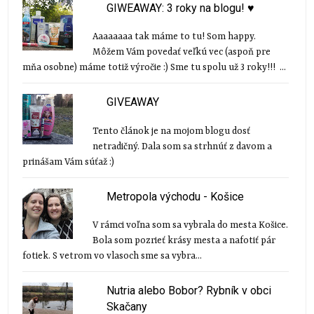
GIWEAWAY: 3 roky na blogu! ♥
Aaaaaaaa tak máme to tu! Som happy.
Môžem Vám povedať veľkú vec (aspoň pre
mňa osobne) máme totiž výročie :) Sme tu spolu už 3 roky!!! ...
GIVEAWAY
Tento článok je na mojom blogu dosť
netradičný. Dala som sa strhnúť z davom a
prinášam Vám súťaž :)
Metropola východu - Košice
V rámci voľna som sa vybrala do mesta Košice.
Bola som pozrieť krásy mesta a nafotiť pár
fotiek. S vetrom vo vlasoch sme sa vybra...
Nutria alebo Bobor? Rybník v obci
Skačany