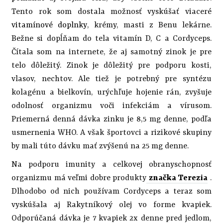
Tento rok som dostala možnosť vyskúšať viaceré
vitamínové doplnky
, krémy, masti z Benu lekárne.
Bežne si dopĺňam do tela vitamín D, C a Cordyceps.
Čítala som na internete, že aj samotný zinok je pre
telo dôležitý. Zinok je dôležitý pre podporu kosti,
vlasov, nechtov. Ale tiež je potrebný pre syntézu
kolagénu a bielkovín, urýchľuje hojenie rán, zvyšuje
odolnosť organizmu voči infekciám a vírusom.
Priemerná denná dávka zinku je 8,5 mg denne, podľa
usmernenia WHO. A však športovci a rizikové skupiny
by mali túto dávku mať zvýšenú na 25 mg denne.
Na podporu imunity a celkovej obranyschopnosť
organizmu má veľmi dobre produkty
značka Terezia
.
Dlhodobo od nich používam Cordyceps a teraz som
vyskúšala aj Rakytníkový olej vo forme kvapiek.
Odporúčaná dávka je 7 kvapiek 2x denne pred jedlom,