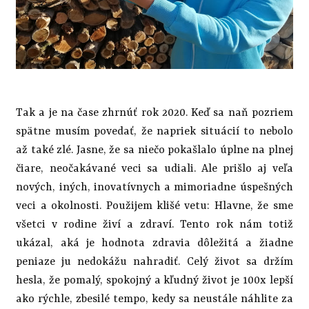
Tak a je na čase zhrnúť rok 2020. Keď sa naň pozriem
spätne musím povedať, že napriek situácií to nebolo
až také zlé. Jasne, že sa niečo pokašlalo úplne na plnej
čiare, neočakávané veci sa udiali. Ale prišlo aj veľa
nových, iných, inovatívnych a mimoriadne úspešných
veci a okolnosti. Použijem klišé vetu: Hlavne, že sme
všetci v rodine živí a zdraví. Tento rok nám totiž
ukázal, aká je hodnota zdravia dôležitá a žiadne
peniaze ju nedokážu nahradiť. Celý život sa držím
hesla, že pomalý, spokojný a kľudný život je 100x lepší
ako rýchle, zbesilé tempo, kedy sa neustále náhlite za