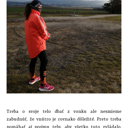
Treba o svoje telo dbať z vonku ale nesmieme
zabudnúť, že vnútro je rovnako dôležité. Preto treba
pomáhať aj svojmu telu, aby všetko toto zvládalo.