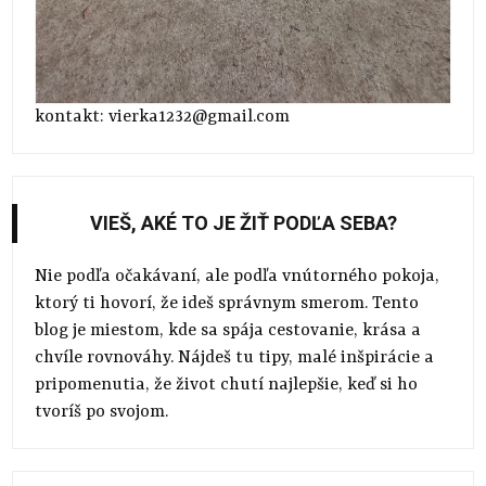
kontakt: vierka1232@gmail.com
VIEŠ, AKÉ TO JE ŽIŤ PODĽA SEBA?
Nie podľa očakávaní, ale podľa vnútorného pokoja,
ktorý ti hovorí, že ideš správnym smerom. Tento
blog je miestom, kde sa spája cestovanie, krása a
chvíle rovnováhy. Nájdeš tu tipy, malé inšpirácie a
pripomenutia, že život chutí najlepšie, keď si ho
tvoríš po svojom.