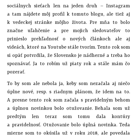
sociálnych sieťach len na jeden druh – Instagram
a tam nájdete môj profil k tomuto blogu, ale tiež aj
k vedeckej stránke môjho života. Pre mňa to bolo
značne uľahčenie a pre mojich sledovateľov to
prinieslo prehľadnosť o nových článkoch ale aj
videách, ktoré na Youtube stále tvorím. Tento rok som
si opäť potvrdila, že Slovensko je nádherné a treba ho
spoznávať. Ja to robím už piaty rok a stále mám čo
pozerať.
To by som ale nebola ja, keby som nezačala aj niečo
úplne nové, resp. s riadnym plánom, že idem na to.
A presne tento rok som začala s pravidelným behom
a úplnou novinkou bolo otužovanie. Behala som už
predtým len teraz som tomu dala kontúry
a pravidelnosť. Otužovanie bolo úplná novinka. Teda
mierne som to okúsila už v roku 2018, ale povedala