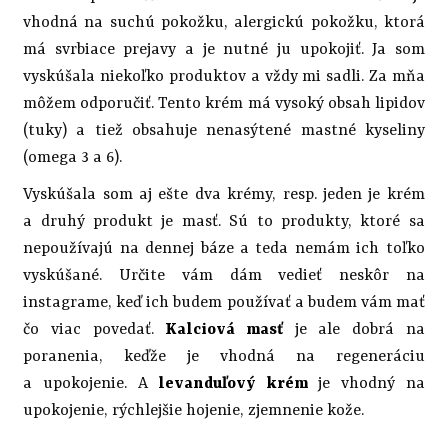
vhodná na suchú pokožku, alergickú pokožku, ktorá
má svrbiace prejavy a je nutné ju upokojiť. Ja som
vyskúšala niekoľko produktov a vždy mi sadli. Za mňa
môžem odporučiť. Tento krém má vysoký obsah lipidov
(tuky) a tiež obsahuje nenasýtené mastné kyseliny
(omega 3 a 6).
Vyskúšala som aj ešte dva krémy, resp. jeden je krém
a druhý produkt je masť. Sú to produkty, ktoré sa
nepoužívajú na dennej báze a teda nemám ich toľko
vyskúšané. Určite vám dám vedieť neskôr na
instagrame, keď ich budem používať a budem vám mať
čo viac povedať.
Kalciová masť
je ale dobrá na
poranenia, keďže je vhodná na regeneráciu
a upokojenie. A
levanduľový krém
je vhodný na
upokojenie, rýchlejšie hojenie, zjemnenie kože.