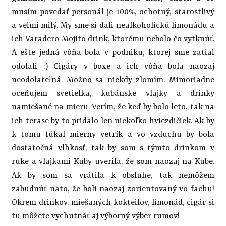
musím povedať personál je 100%, ochotný, starostlivý
a veľmi milý. My sme si dali nealkoholickú limonádu a
ich Varadero Mojito drink, ktorému nebolo čo vytknúť.
A ešte jedná vôňa bola v podniku, ktorej sme zatiaľ
odolali :) Cigáry v boxe a ich vôňa bola naozaj
neodolateľná. Možno sa niekdy zlomím. Mimoriadne
oceňujem svetielka, kubánske vlajky a drinky
namiešané na mieru. Verím, že keď by bolo leto, tak na
ich terase by to pridalo len niekoľko hviezdičiek. Ak by
k tomu fúkal mierny vetrík a vo vzduchu by bola
dostatočná vlhkosť, tak by som s týmto drinkom v
ruke a vlajkami Kuby uverila, že som naozaj na Kube.
Ak by som sa vrátila k obsluhe, tak nemôžem
zabudnúť nato, že boli naozaj zorientovaný vo fachu!
Okrem drinkov, miešaných kokteilov, limonád, cigár si
tu môžete vychutnáť aj výborný výber rumov!