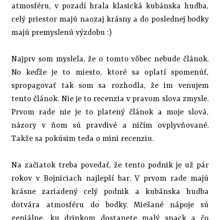
atmosféru, v pozadí hrala klasická kubánska hudba,
celý priestor majú naozaj krásny a do poslednej bodky
majú premyslenú výzdobu :)
Najprv som myslela, že o tomto vôbec nebude článok.
No keďže je to miesto, ktoré sa oplatí spomenúť,
spropagovať tak som sa rozhodla, že im venujem
tento článok. Nie je to recenzia v pravom slova zmysle.
Prvom rade nie je to platený článok a moje slová,
názory v ňom sú pravdivé a ničím ovplyvňované.
Takže sa pokúsim teda o mini recenziu.
Na začiatok treba povedať, že tento podnik je už pár
rokov v Bojniciach najlepší bar. V prvom rade majú
krásne zariadený celý podnik a kubánska hudba
dotvára atmosféru do bodky. Miešané nápoje sú
geniálne, ku drinkom dostanete malý snack a čo