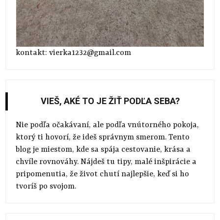
kontakt: vierka1232@gmail.com
VIEŠ, AKÉ TO JE ŽIŤ PODĽA SEBA?
Nie podľa očakávaní, ale podľa vnútorného pokoja,
ktorý ti hovorí, že ideš správnym smerom. Tento
blog je miestom, kde sa spája cestovanie, krása a
chvíle rovnováhy. Nájdeš tu tipy, malé inšpirácie a
pripomenutia, že život chutí najlepšie, keď si ho
tvoríš po svojom.