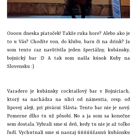
Oooou dneska piatoček! Takže ruka hore? Alebo ako je
to u Vás? Chodíte von, do klubu, baru či na drink? Ja
som tento raz navštívila jeden špeciálny, kubánsky,
bojnický bar :D A tak som našla kúsok Kuby na
Slovensku :)
Varadero je kubánsky cocktailový bar v Bojniciach,
ktorý sa nachádza na ulici od námestia, resp. od
lipovej aleji, pri pivárni Slávia. Tento bar nie je nový.
Pomerne dlho tu už pôsobí. No a ja som sa konečne
sem dostala. Vybrali sme si deň, kedy tu nie je až toľko
ľudí. Vychutnali sme si naozaj úúúúúžasnú kubánsku