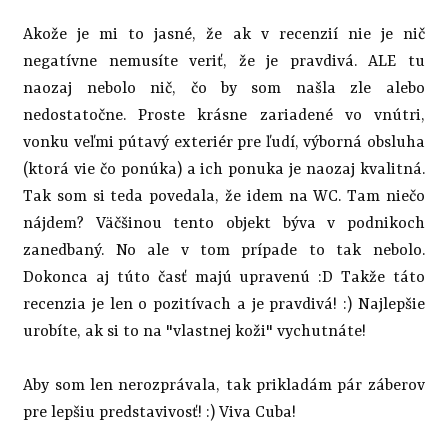
Akože je mi to jasné, že ak v recenzií nie je nič
negatívne nemusíte veriť, že je pravdivá. ALE tu
naozaj nebolo nič, čo by som našla zle alebo
nedostatočne. Proste krásne zariadené vo vnútri,
vonku veľmi pútavý exteriér pre ľudí, výborná obsluha
(ktorá vie čo ponúka) a ich ponuka je naozaj kvalitná.
Tak som si teda povedala, že idem na WC. Tam niečo
nájdem? Väčšinou tento objekt býva v podnikoch
zanedbaný. No ale v tom prípade to tak nebolo.
Dokonca aj túto časť majú upravenú :D Takže táto
recenzia je len o pozitívach a je pravdivá! :) Najlepšie
urobíte, ak si to na "vlastnej koži" vychutnáte!
Aby som len nerozprávala, tak prikladám pár záberov
pre lepšiu predstavivosť! :) Viva Cuba!