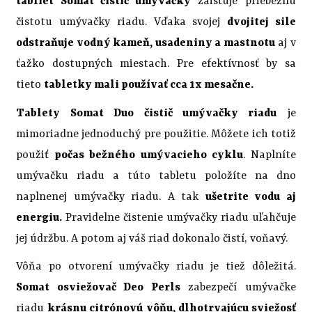
tabliet Somat čistič umývačky
zaisťuje priebežnú
čistotu umývačky riadu. Vďaka svojej
dvojitej sile
odstraňuje vodný kameň, usadeniny a mastnotu
aj v
ťažko dostupných miestach. Pre efektívnosť by sa
tieto
tabletky mali používať cca 1x mesačne.
Tablety Somat Duo čistič umývačky riadu
je
mimoriadne jednoduchý pre použitie. Môžete ich totiž
použiť
počas bežného umývacieho cyklu
. Naplníte
umývačku riadu a túto tabletu položíte na dno
naplnenej umývačky riadu. A tak
ušetrite vodu aj
energiu.
Pravidelne čistenie umývačky riadu uľahčuje
jej údržbu. A potom aj váš riad dokonalo čistí, voňavý.
Vôňa po otvorení umývačky riadu je tiež dôležitá.
Somat osviežovač Deo Perls
zabezpečí umývačke
riadu
krásnu citrónovú vôňu, dlhotrvajúcu sviežosť