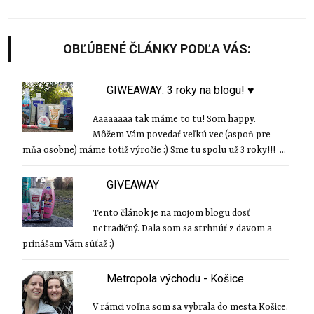
OBĽÚBENÉ ČLÁNKY PODĽA VÁS:
GIWEAWAY: 3 roky na blogu! ♥
Aaaaaaaa tak máme to tu! Som happy.
Môžem Vám povedať veľkú vec (aspoň pre
mňa osobne) máme totiž výročie :) Sme tu spolu už 3 roky!!! ...
GIVEAWAY
Tento článok je na mojom blogu dosť
netradičný. Dala som sa strhnúť z davom a
prinášam Vám súťaž :)
Metropola východu - Košice
V rámci voľna som sa vybrala do mesta Košice.