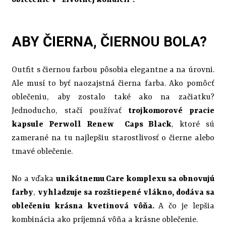
oblečenie v "životnej kondícií".
ABY ČIERNA, ČIERNOU BOLA?
Outfit s čiernou farbou pôsobia elegantne a na úrovni.
Ale musí to byť naozajstná čierna farba. Ako pomôcť
oblečeniu, aby zostalo také ako na začiatku?
Jednoducho, stačí používať
trojkomorové pracie
kapsule Perwoll Renew Caps Black
, ktoré sú
zamerané na tu najlepšiu starostlivosť o čierne alebo
tmavé oblečenie.
No a vďaka
unikátnemu Care komplexu sa obnovujú
farby
,
vyhladzuje sa rozštiepené vlákno, dodáva sa
oblečeniu krásna kvetinová vôňa.
A čo je lepšia
kombinácia ako príjemná vôňa a krásne oblečenie.