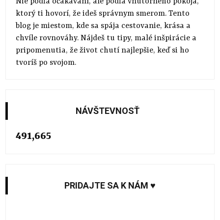
Nie podľa očakávaní, ale podľa vnútorného pokoja,
ktorý ti hovorí, že ideš správnym smerom. Tento
blog je miestom, kde sa spája cestovanie, krása a
chvíle rovnováhy. Nájdeš tu tipy, malé inšpirácie a
pripomenutia, že život chutí najlepšie, keď si ho
tvoríš po svojom.
NÁVŠTEVNOSŤ
491,665
PRIDAJTE SA K NÁM ♥