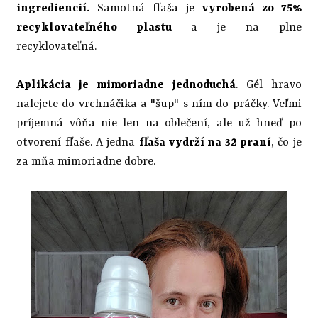
ingrediencií.
Samotná fľaša je
vyrobená zo 75%
recyklovateľného plastu
a je na plne
recyklovateľná.
Aplikácia je mimoriadne jednoduchá
. Gél hravo
nalejete do vrchnáčika a "šup" s ním do práčky. Veľmi
príjemná vôňa nie len na oblečení, ale už hneď po
otvorení fľaše. A jedna
fľaša vydrží na 32 praní
, čo je
za mňa mimoriadne dobre.