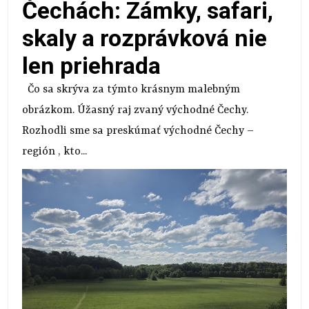
Čechách: Zámky, safari,
skaly a rozprávková nie
len priehrada
Čo sa skrýva za týmto krásnym malebným
obrázkom. Úžasný raj zvaný východné Čechy.
Rozhodli sme sa preskúmať východné Čechy –
región , kto...