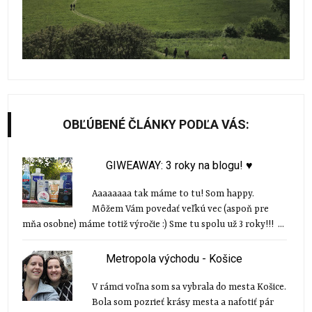
OBĽÚBENÉ ČLÁNKY PODĽA VÁS:
GIWEAWAY: 3 roky na blogu! ♥
Aaaaaaaa tak máme to tu! Som happy.
Môžem Vám povedať veľkú vec (aspoň pre
mňa osobne) máme totiž výročie :) Sme tu spolu už 3 roky!!! ...
Metropola východu - Košice
V rámci voľna som sa vybrala do mesta Košice.
Bola som pozrieť krásy mesta a nafotiť pár