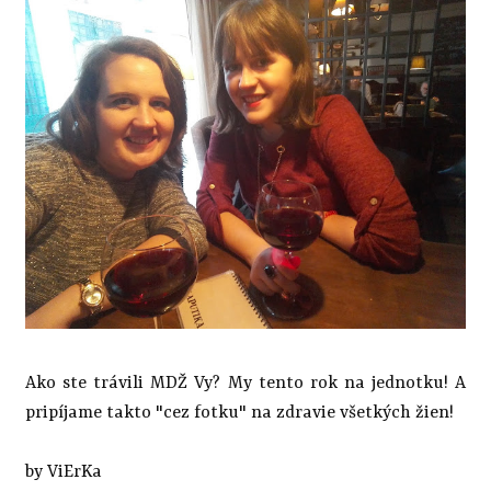
Ako ste trávili MDŽ Vy? My tento rok na jednotku! A
pripíjame takto "cez fotku" na zdravie všetkých žien!
by ViErKa