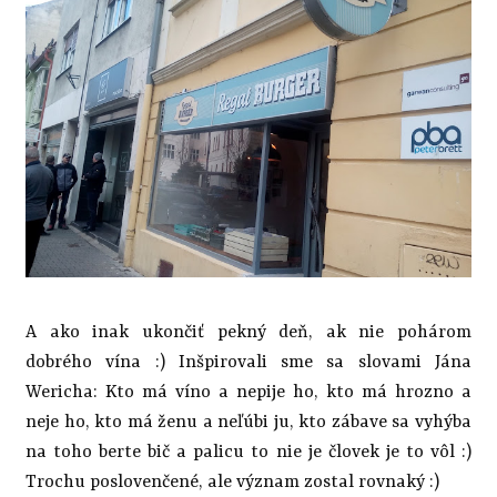
A ako inak ukončiť pekný deň, ak nie pohárom
dobrého vína :) Inšpirovali sme sa slovami Jána
Wericha: Kto má víno a nepije ho, kto má hrozno a
neje ho, kto má ženu a neľúbi ju, kto zábave sa vyhýba
na toho berte bič a palicu to nie je človek je to vôl :)
Trochu poslovenčené, ale význam zostal rovnaký :)