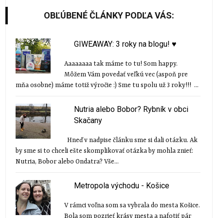
OBĽÚBENÉ ČLÁNKY PODĽA VÁS:
GIWEAWAY: 3 roky na blogu! ♥
Aaaaaaaa tak máme to tu! Som happy.
Môžem Vám povedať veľkú vec (aspoň pre
mňa osobne) máme totiž výročie :) Sme tu spolu už 3 roky!!! ...
Nutria alebo Bobor? Rybník v obci
Skačany
Hneď v nadpise článku sme si dali otázku. Ak
by sme si to chceli ešte skomplikovať otázka by mohla znieť:
Nutria, Bobor alebo Ondatra? Vše...
Metropola východu - Košice
V rámci voľna som sa vybrala do mesta Košice.
Bola som pozrieť krásy mesta a nafotiť pár