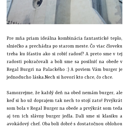
Pre mňa priam ideálna kombinácia fantastické teplo,
slniečko a prechádza po starom meste. Čo viac človeku
treba ku šťastiu ako si robiť radosť? A preto sme v tej
radosti pokračovali a boli sme sa posilniť na obede v
Regal Burgri na Palackého :) A poviem Vám burger je
jednoducho láska.Nech si hovorí kto chce, čo chce.
Samozrejme, že každý deň na obed nemám burger, ale
keď si ho už doprajem tak nech to stojí zato! Prvýkrát
som bola v Regal Burger na obede a prvýkrát som teda
aj ten ich slávny burger jedla. Dali sme si klasiku a
avokádový chef. Oba boli dobré s dostatočnou oblohou