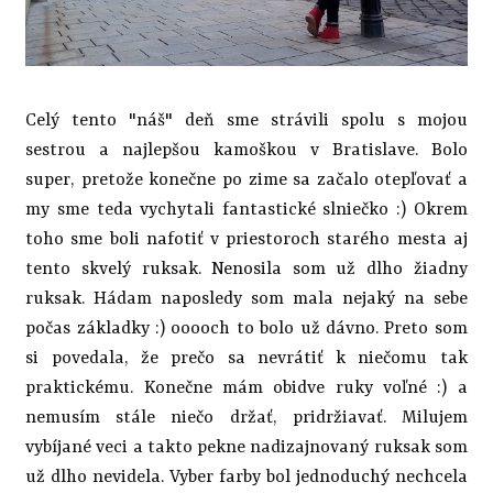
Celý tento "náš" deň sme strávili spolu s mojou
sestrou a najlepšou kamoškou v Bratislave. Bolo
super, pretože konečne po zime sa začalo otepľovať a
my sme teda vychytali fantastické slniečko :) Okrem
toho sme boli nafotiť v priestoroch starého mesta aj
tento skvelý ruksak. Nenosila som už dlho žiadny
ruksak. Hádam naposledy som mala nejaký na sebe
počas základky :) ooooch to bolo už dávno. Preto som
si povedala, že prečo sa nevrátiť k niečomu tak
praktickému. Konečne mám obidve ruky voľné :) a
nemusím stále niečo držať, pridržiavať. Milujem
vybíjané veci a takto pekne nadizajnovaný ruksak som
už dlho nevidela. Vyber farby bol jednoduchý nechcela