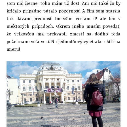
som nič čierne, toho mám už dosť. Ani nič také čo by
kričalo prípadne pútalo pozornosť. A čím som staršia
tak dávam prednosť tmavším veciam :P ale len v
niektorých prípadoch. Okrem iného musím povedať,
že veľkosťou ma prekvapil zmestí sa doňho teda
požehnane veľa vecí. Na jednodňový výlet ako ušití na
mieru!