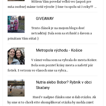
Môžem Vám povedať veľkú vec (aspoň pre
mňa osobne) máme totiž výročie :) Sme tu spolu už 3 roky!!! ...
GIVEAWAY
Tento článok je na mojom blogu dosť
netradičný. Dala som sa strhnúť z davom a
prinášam Vám súťaž :)
Metropola východu - Košice
V rámci voľna som sa vybrala do mesta Košice.
Bola som pozrieť krásy mesta a nafotiť pár
fotiek. S vetrom vo vlasoch sme sa vybra...
Nutria alebo Bobor? Rybník v obci
Skačany
Hneď v nadpise článku sme si dali otázku. Ak
by sme si to chceli ešte skomplikovať otázka by mohla znieť: