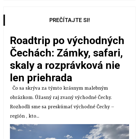
PREČÍTAJTE SI!
Roadtrip po východných
Čechách: Zámky, safari,
skaly a rozprávková nie
len priehrada
Čo sa skrýva za týmto krásnym malebným
obrázkom. Úžasný raj zvaný východné Čechy.
Rozhodli sme sa preskúmať východné Čechy –
región , kto...