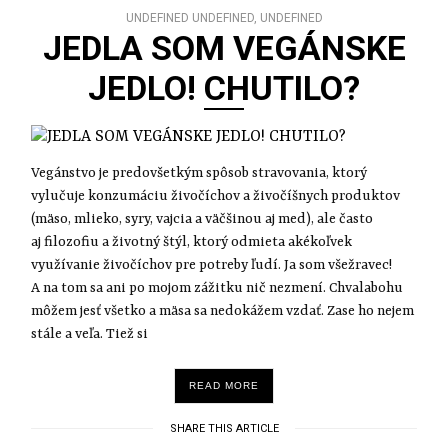
UNDEFINED UNDEFINED, UNDEFINED
JEDLA SOM VEGÁNSKE
JEDLO! CHUTILO?
Vegánstvo je predovšetkým spôsob stravovania, ktorý
vylučuje konzumáciu živočíchov a živočíšnych produktov
(mäso, mlieko, syry, vajcia a väčšinou aj med), ale často
aj filozofiu a životný štýl, ktorý odmieta akékoľvek
využívanie živočíchov pre potreby ľudí. Ja som všežravec!
A na tom sa ani po mojom zážitku nič nezmení. Chvalabohu
môžem jesť všetko a mäsa sa nedokážem vzdať. Zase ho nejem
stále a veľa. Tiež si
READ MORE
SHARE THIS ARTICLE