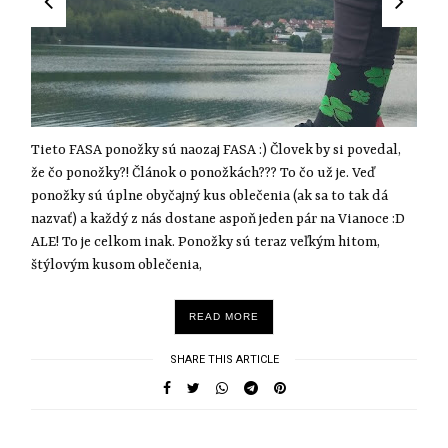
Tieto FASA ponožky sú naozaj FASA :) Človek by si povedal,
že čo ponožky?! Článok o ponožkách??? To čo už je. Veď
ponožky sú úplne obyčajný kus oblečenia (ak sa to tak dá
nazvať) a každý z nás dostane aspoň jeden pár na Vianoce :D
ALE! To je celkom inak. Ponožky sú teraz veľkým hitom,
štýlovým kusom oblečenia,
READ MORE
SHARE THIS ARTICLE