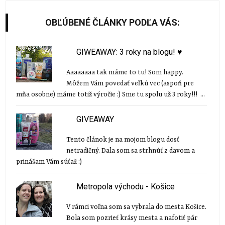
OBĽÚBENÉ ČLÁNKY PODĽA VÁS:
GIWEAWAY: 3 roky na blogu! ♥
Aaaaaaaa tak máme to tu! Som happy.
Môžem Vám povedať veľkú vec (aspoň pre
mňa osobne) máme totiž výročie :) Sme tu spolu už 3 roky!!! ...
GIVEAWAY
Tento článok je na mojom blogu dosť
netradičný. Dala som sa strhnúť z davom a
prinášam Vám súťaž :)
Metropola východu - Košice
V rámci voľna som sa vybrala do mesta Košice.
Bola som pozrieť krásy mesta a nafotiť pár