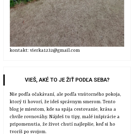
kontakt: vierka1232@gmail.com
VIEŠ, AKÉ TO JE ŽIŤ PODĽA SEBA?
Nie podľa očakávaní, ale podľa vnútorného pokoja,
ktorý ti hovorí, že ideš správnym smerom. Tento
blog je miestom, kde sa spája cestovanie, krása a
chvíle rovnováhy. Nájdeš tu tipy, malé inšpirácie a
pripomenutia, že život chutí najlepšie, keď si ho
tvoríš po svojom.